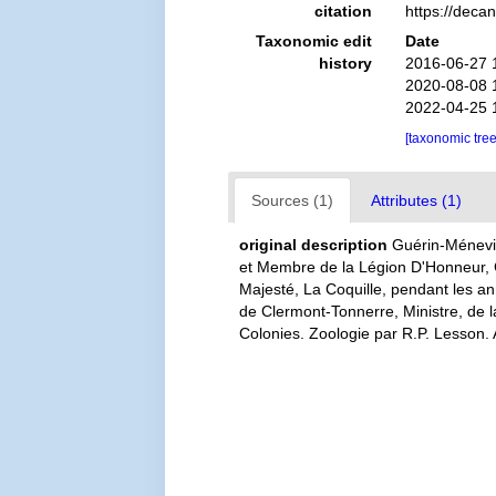
citation
https://deca
Taxonomic edit
Date
history
2016-06-27 
2020-08-08 
2022-04-25 
[taxonomic tre
Sources (1)
Attributes (1)
original description
Guérin-Ménevil
et Membre de la Légion D'Honneur, 
Majesté, La Coquille, pendant les a
de Clermont-Tonnerre, Ministre, de l
Colonies. Zoologie par R.P. Lesson. A