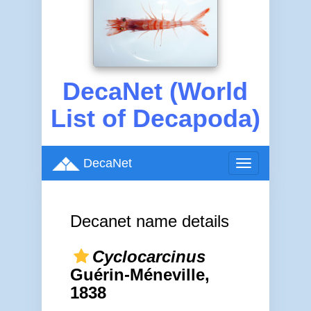
DecaNet (World
List of Decapoda)
DecaNet
Toggle
navigation
Decanet name details
Cyclocarcinus
Guérin-Méneville,
1838