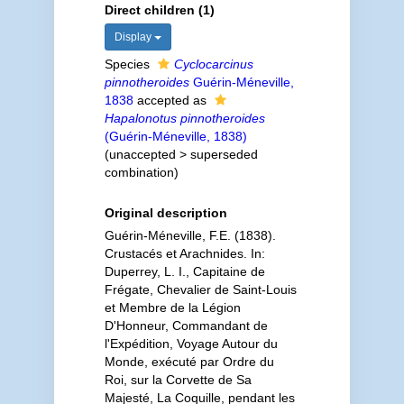
Direct children (1)
Display
Species
Cyclocarcinus
pinnotheroides
Guérin-Méneville,
1838
accepted as
Hapalonotus pinnotheroides
(Guérin-Méneville, 1838)
(
unaccepted
>
superseded
combination
)
Original description
Guérin-Méneville, F.E. (1838).
Crustacés et Arachnides. In:
Duperrey, L. I., Capitaine de
Frégate, Chevalier de Saint-Louis
et Membre de la Légion
D'Honneur, Commandant de
l'Expédition, Voyage Autour du
Monde, exécuté par Ordre du
Roi, sur la Corvette de Sa
Majesté, La Coquille, pendant les