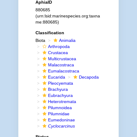
AphiaID
880685
(urn:lsid:marinespecies.org:taxna
me:880685)
Classification
Biota
Animalia
Arthropoda
Crustacea
Multicrustacea
Malacostraca
Eumalacostraca
Eucarida
Decapoda
Pleocyemata
Brachyura
Eubrachyura
Heterotremata
Pilumnoidea
Pilumnidae
Eumedoninae
Cyclocarcinus
Status