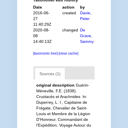
Taxonomic edit history
Date
action
by
2016-06-
created
Davie,
27
Peter
11:40:29Z
2020-08-
changed
De
08
Grave,
14:40:13Z
Sammy
[taxonomic tree]
[clear cache]
Sources (1)
original description
Guérin-
Méneville, F.E. (1838).
Crustacés et Arachnides. In:
Duperrey, L. I., Capitaine de
Frégate, Chevalier de Saint-
Louis et Membre de la Légion
D'Honneur, Commandant de
l'Expédition, Voyage Autour du