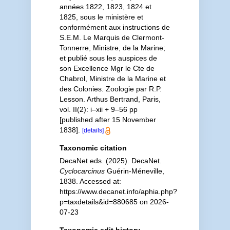
années 1822, 1823, 1824 et
1825, sous le ministère et
conformément aux instructions de
S.E.M. Le Marquis de Clermont-
Tonnerre, Ministre, de la Marine;
et publié sous les auspices de
son Excellence Mgr le Cte de
Chabrol, Ministre de la Marine et
des Colonies. Zoologie par R.P.
Lesson. Arthus Bertrand, Paris,
vol. II(2): i–xii + 9–56 pp
[published after 15 November
1838].
[details]
Taxonomic citation
DecaNet eds. (2025). DecaNet.
Cyclocarcinus
Guérin-Méneville,
1838. Accessed at:
https://www.decanet.info/aphia.php?
p=taxdetails&id=880685 on 2026-
07-23