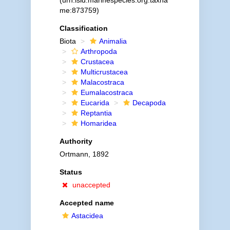
(urn:lsid:marinespecies.org:taxna
me:873759)
Classification
Biota
Animalia
Arthropoda
Crustacea
Multicrustacea
Malacostraca
Eumalacostraca
Eucarida
Decapoda
Reptantia
Homaridea
Authority
Ortmann, 1892
Status
unaccepted
Accepted name
Astacidea