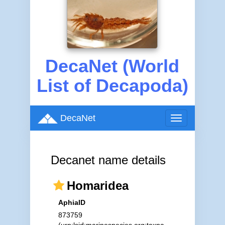
DecaNet (World
List of Decapoda)
DecaNet
Toggle
navigation
Decanet name details
Homaridea
AphiaID
873759