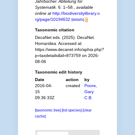
Jahrbücher. Abteilung für
Systematik.
6: 1–58.
,
available
online at
http://biodiversitylibrary.o
rg/page/10194632
[details]
Taxonomic citation
DecaNet eds. (2025). DecaNet.
Homaridea. Accessed at:
https://www.decanet.info/aphia.php?
p=taxdetails&id=873759 on 2026-
08-06
Taxonomic edit history
Date
action
by
2016-04-
created
Poore,
15
Gary
09:36:33Z
C.B.
[taxonomic tree]
[list species]
[clear
cache]