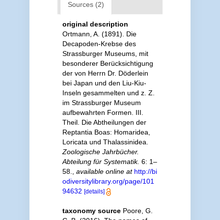
Sources (2)
original description
Ortmann, A. (1891). Die
Decapoden-Krebse des
Strassburger Museums, mit
besonderer Berücksichtigung
der von Herrn Dr. Döderlein
bei Japan und den Liu-Kiu-
Inseln gesammelten und z. Z.
im Strassburger Museum
aufbewahrten Formen. III.
Theil. Die Abtheilungen der
Reptantia Boas: Homaridea,
Loricata und Thalassinidea.
Zoologische Jahrbücher.
Abteilung für Systematik.
6: 1–
58.
,
available online at
http://bi
odiversitylibrary.org/page/101
94632
[details]
taxonomy source
Poore, G.