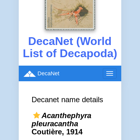
DecaNet (World
List of Decapoda)
DecaNet
Toggle
navigation
Decanet name details
Acanthephyra
pleuracantha
Coutière, 1914