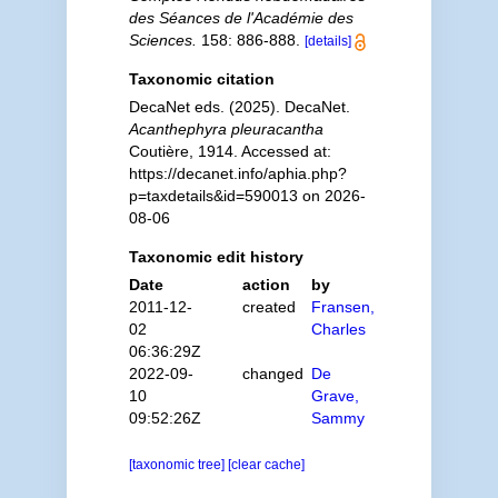
des Séances de l'Académie des
Sciences.
158: 886-888.
[details]
Taxonomic citation
DecaNet eds. (2025). DecaNet.
Acanthephyra pleuracantha
Coutière, 1914. Accessed at:
https://decanet.info/aphia.php?
p=taxdetails&id=590013 on 2026-
08-06
Taxonomic edit history
Date
action
by
2011-12-
created
Fransen,
02
Charles
06:36:29Z
2022-09-
changed
De
10
Grave,
09:52:26Z
Sammy
[taxonomic tree]
[clear cache]