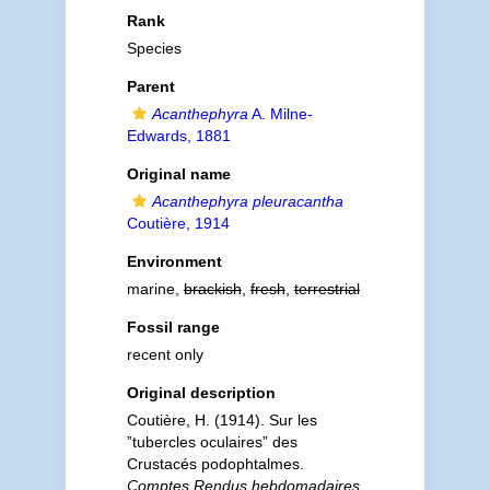
Rank
Species
Parent
Acanthephyra
A. Milne-
Edwards, 1881
Original name
Acanthephyra pleuracantha
Coutière, 1914
Environment
marine,
brackish
,
fresh
,
terrestrial
Fossil range
recent only
Original description
Coutière, H. (1914). Sur les
”tubercles oculaires” des
Crustacés podophtalmes.
Comptes Rendus heb­domadaires