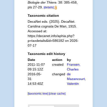
Biologie der Thiere.
38: 385-458,
pls 27-29.
[details]
Taxonomic citation
DecaNet eds. (2025). DecaNet.
Caridina cognata
De Man, 1915.
Accessed at:
https://decanet.info/aphia.php?
p=taxdetails&id=586182 on 2026-
07-17
Taxonomic edit history
Date
action
by
2011-11-07
created
Fransen,
09:15:12Z
Charles
2016-05-
changed
de
31
Mazancourt,
14:53:40Z
Valentin
[taxonomic tree]
[clear cache]