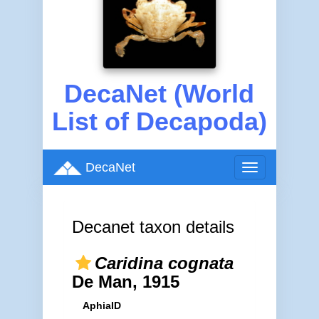
DecaNet (World
List of Decapoda)
DecaNet
Toggle
navigation
Decanet taxon details
Caridina cognata
De Man, 1915
AphiaID