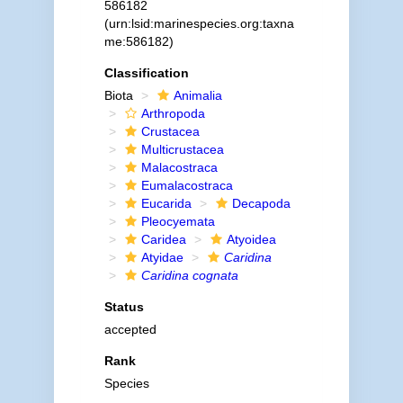
586182
(urn:lsid:marinespecies.org:taxna
me:586182)
Classification
Biota
Animalia
Arthropoda
Crustacea
Multicrustacea
Malacostraca
Eumalacostraca
Eucarida
Decapoda
Pleocyemata
Caridea
Atyoidea
Atyidae
Caridina
Caridina cognata
Status
accepted
Rank
Species