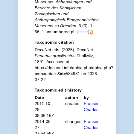
Museums.
Abhandlungen und
Berichte des Königlichen
Zoologischen und
Anthropologisch-Etnographischen
Museums zu Dresden.
3 (3): 1-
56, 1 unnumbered pl.
[details]
Taxonomic citation
DecaNet eds. (2025). DecaNet.
Penaeus gracilirostris
Thallwitz,
1891. Accessed at:
https://decanet.info/aphia.php/aphia.php?
p=taxdetails&id=584981 on 2026-
07-22
Taxonomic edit history
Date
action
by
2011-10-
created
Fransen,
28
Charles
08:36:16Z
2014-05-
changed
Fransen,
27
Charles
07:54:58Z