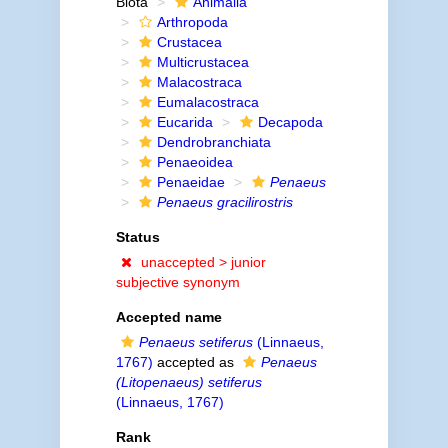
Biota
Animalia
Arthropoda
Crustacea
Multicrustacea
Malacostraca
Eumalacostraca
Eucarida
Decapoda
Dendrobranchiata
Penaeoidea
Penaeidae
Penaeus
Penaeus gracilirostris
Status
unaccepted >
junior
subjective synonym
Accepted name
Penaeus setiferus
(Linnaeus,
1767)
accepted as
Penaeus
(Litopenaeus) setiferus
(Linnaeus, 1767)
Rank