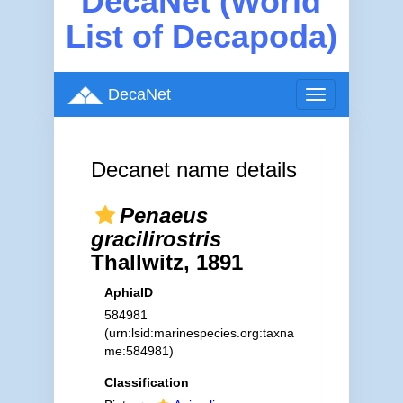
DecaNet (World
List of Decapoda)
DecaNet
Toggle
navigation
Decanet name details
Penaeus
gracilirostris
Thallwitz, 1891
AphiaID
584981
(urn:lsid:marinespecies.org:taxna
me:584981)
Classification