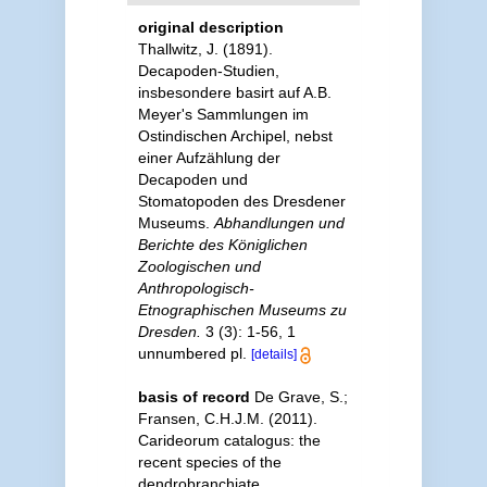
original description
Thallwitz, J. (1891).
Decapoden-Studien,
insbesondere basirt auf A.B.
Meyer's Sammlungen im
Ostindischen Archipel, nebst
einer Aufzählung der
Decapoden und
Stomatopoden des Dresdener
Museums.
Abhandlungen und
Berichte des Königlichen
Zoologischen und
Anthropologisch-
Etnographischen Museums zu
Dresden.
3 (3): 1-56, 1
unnumbered pl.
[details]
basis of record
De Grave, S.;
Fransen, C.H.J.M. (2011).
Carideorum catalogus: the
recent species of the
dendrobranchiate,