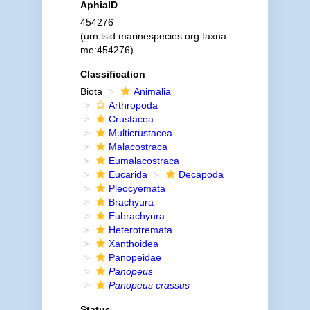
AphiaID
454276
(urn:lsid:marinespecies.org:taxna
me:454276)
Classification
Biota
Animalia
Arthropoda
Crustacea
Multicrustacea
Malacostraca
Eumalacostraca
Eucarida
Decapoda
Pleocyemata
Brachyura
Eubrachyura
Heterotremata
Xanthoidea
Panopeidae
Panopeus
Panopeus crassus
Status