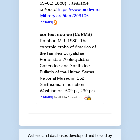
55–61: 1880}.
,
available
online at
https://www.biodiversi
tylibrary.org/item/209106
[details]
context source (CoRMS)
Rathbun M.J. 1930. The
cancroid crabs of America of
the families Euryalidae,
Portunidae, Atelecyclidae,
Cancridae and Xanthidae.
Bulletin of the United States
National Museum, 152.
Smithsonian Institution,
Washington. 609 p., 230 pls.
[details]
Available for editors
Website and databases developed and hosted by