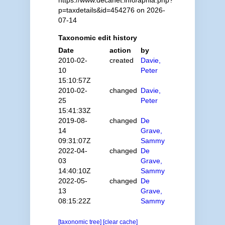
https://www.decanet.info/aphia.php?
p=taxdetails&id=454276 on 2026-
07-14
Taxonomic edit history
Date
action
by
2010-02-
created
Davie,
10
Peter
15:10:57Z
2010-02-
changed
Davie,
25
Peter
15:41:33Z
2019-08-
changed
De
14
Grave,
09:31:07Z
Sammy
2022-04-
changed
De
03
Grave,
14:40:10Z
Sammy
2022-05-
changed
De
13
Grave,
08:15:22Z
Sammy
[taxonomic tree]
[clear cache]