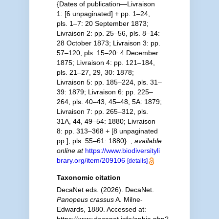
{Dates of publication—Livraison
1: [6 unpaginated] + pp. 1–24,
pls. 1–7: 20 September 1873;
Livraison 2: pp. 25–56, pls. 8–14:
28 October 1873; Livraison 3: pp.
57–120, pls. 15–20: 4 December
1875; Livraison 4: pp. 121–184,
pls. 21–27, 29, 30: 1878;
Livraison 5: pp. 185–224, pls. 31–
39: 1879; Livraison 6: pp. 225–
264, pls. 40–43, 45–48, 5A: 1879;
Livraison 7: pp. 265–312, pls.
31A, 44, 49–54: 1880; Livraison
8: pp. 313–368 + [8 unpaginated
pp.], pls. 55–61: 1880}.
,
available
online at
https://www.biodiversityli
brary.org/item/209106
[details]
Taxonomic citation
DecaNet eds. (2026). DecaNet.
Panopeus crassus
A. Milne-
Edwards, 1880. Accessed at: