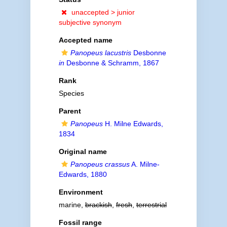
unaccepted >
junior
subjective synonym
Accepted name
Panopeus lacustris
Desbonne
in
Desbonne & Schramm, 1867
Rank
Species
Parent
Panopeus
H. Milne Edwards,
1834
Original name
Panopeus crassus
A. Milne-
Edwards, 1880
Environment
marine,
brackish
,
fresh
,
terrestrial
Fossil range