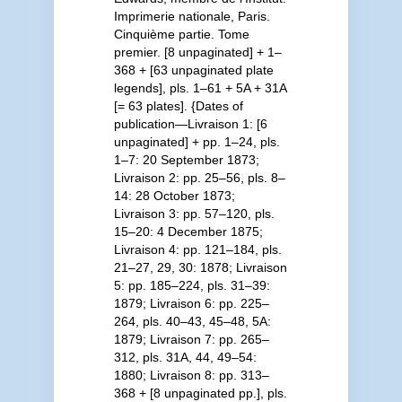
Imprimerie nationale, Paris.
Cinquième partie. Tome
premier. [8 unpaginated] + 1–
368 + [63 unpaginated plate
legends], pls. 1–61 + 5A + 31A
[= 63 plates]. {Dates of
publication—Livraison 1: [6
unpaginated] + pp. 1–24, pls.
1–7: 20 September 1873;
Livraison 2: pp. 25–56, pls. 8–
14: 28 October 1873;
Livraison 3: pp. 57–120, pls.
15–20: 4 December 1875;
Livraison 4: pp. 121–184, pls.
21–27, 29, 30: 1878; Livraison
5: pp. 185–224, pls. 31–39:
1879; Livraison 6: pp. 225–
264, pls. 40–43, 45–48, 5A:
1879; Livraison 7: pp. 265–
312, pls. 31A, 44, 49–54:
1880; Livraison 8: pp. 313–
368 + [8 unpaginated pp.], pls.