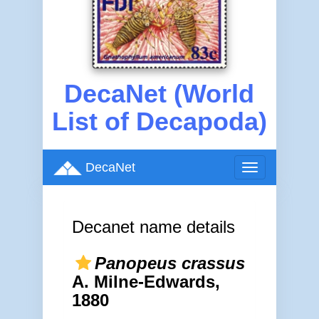
DecaNet (World
List of Decapoda)
DecaNet
Toggle
navigation
Decanet name details
Panopeus crassus
A. Milne-Edwards,
1880