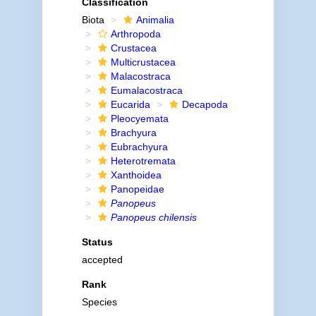
Classification
Biota
Animalia
Arthropoda
Crustacea
Multicrustacea
Malacostraca
Eumalacostraca
Eucarida
Decapoda
Pleocyemata
Brachyura
Eubrachyura
Heterotremata
Xanthoidea
Panopeidae
Panopeus
Panopeus chilensis
Status
accepted
Rank
Species