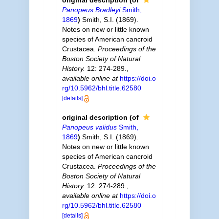
original description
(of
Panopeus Bradleyi
Smith,
1869
)
Smith, S.I. (1869).
Notes on new or little known
species of American cancroid
Crustacea.
Proceedings of the
Boston Society of Natural
History.
12: 274-289.
,
available online at
https://doi.o
rg/10.5962/bhl.title.62580
[details]
original description
(of
Panopeus validus
Smith,
1869
)
Smith, S.I. (1869).
Notes on new or little known
species of American cancroid
Crustacea.
Proceedings of the
Boston Society of Natural
History.
12: 274-289.
,
available online at
https://doi.o
rg/10.5962/bhl.title.62580
[details]