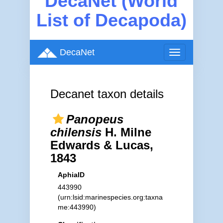
DecaNet (World
List of Decapoda)
DecaNet
Toggle
navigation
Decanet taxon details
Panopeus
chilensis
H. Milne
Edwards & Lucas,
1843
AphiaID
443990
(urn:lsid:marinespecies.org:taxna
me:443990)