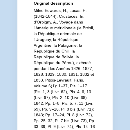
Original description
Milne Edwards, H.; Lucas, H.
(1842-1844). Crustacés. In:
d'Orbigny, A., Voyage dans
l'Amérique méridionale (le Brésil,
la République orientale de
l'Uruguay, la République
Argentine, la Patagonie, la
République du Chili, la
République de Bolivia, la
République du Pérou), exécuté
pendant les Années 1826, 1827,
1828, 1829, 1830, 1831, 1832 et
1833. Pitois-Levrault, Paris.
Volume 6(1): 1–37, Pls. 1–17.
[Pls. 1, 3 (Livr. 62), Pls. 4, 6, 13
(Livr. 67), Pls. 2, 10 (Livr. 68):
1842; Pp. 1–8, Pls. 5, 7, 11 (Livr.
69), Pp. 9–16, Pl. 8 bis (Livr. 71):
1843; Pp. 17–24, Pl. 8 (Livr. 72),
Pp. 25–32, Pl. 7 bis (Livr. 73), Pp.
33–39, Pl. 9 (Livr. 74), Pls. 14–16