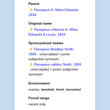
Parent
Panopeus
H. Milne Edwards,
1834
Original name
Panopeus chilensis
H. Milne
Edwards & Lucas, 1843
Synonymised names
Panopeus Bradleyi
Smith,
1869
· unaccepted >
junior
subjective synonym
Panopeus validus
Smith, 1869
· unaccepted >
junior subjective
synonym
Environment
marine,
brackish
,
fresh
,
terrestrial
Fossil range
recent only