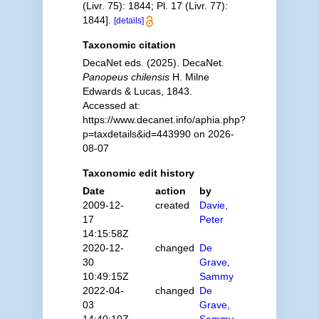
(Livr. 75): 1844; Pl. 17 (Livr. 77):
1844].
[details]
Taxonomic citation
DecaNet eds. (2025). DecaNet.
Panopeus chilensis
H. Milne
Edwards & Lucas, 1843.
Accessed at:
https://www.decanet.info/aphia.php?
p=taxdetails&id=443990 on 2026-
08-07
Taxonomic edit history
Date
action
by
2009-12-
created
Davie,
17
Peter
14:15:58Z
2020-12-
changed
De
30
Grave,
10:49:15Z
Sammy
2022-04-
changed
De
03
Grave,