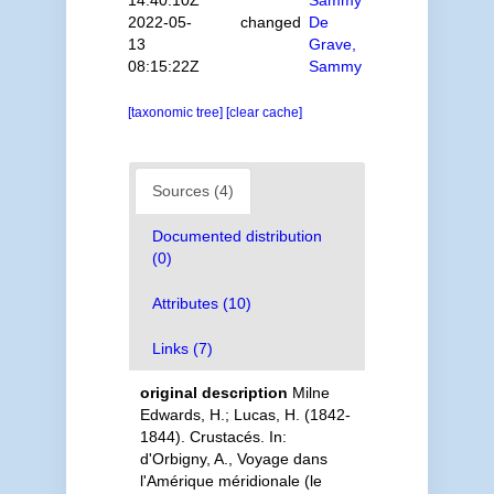
14:40:10Z
Sammy
2022-05-
changed
De
13
Grave,
08:15:22Z
Sammy
[taxonomic tree]
[clear cache]
Sources (4)
Documented distribution
(0)
Attributes (10)
Links (7)
original description
Milne
Edwards, H.; Lucas, H. (1842-
1844). Crustacés. In:
d'Orbigny, A., Voyage dans
l'Amérique méridionale (le