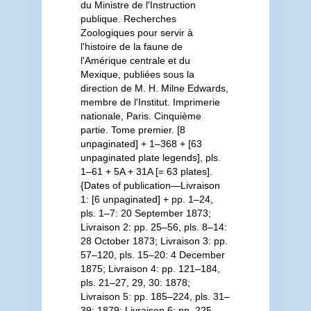
du Ministre de l'Instruction
publique. Recherches
Zoologiques pour servir à
l'histoire de la faune de
l'Amérique centrale et du
Mexique, publiées sous la
direction de M. H. Milne Edwards,
membre de l'Institut. Imprimerie
nationale, Paris. Cinquième
partie. Tome premier. [8
unpaginated] + 1–368 + [63
unpaginated plate legends], pls.
1–61 + 5A + 31A [= 63 plates].
{Dates of publication—Livraison
1: [6 unpaginated] + pp. 1–24,
pls. 1–7: 20 September 1873;
Livraison 2: pp. 25–56, pls. 8–14:
28 October 1873; Livraison 3: pp.
57–120, pls. 15–20: 4 December
1875; Livraison 4: pp. 121–184,
pls. 21–27, 29, 30: 1878;
Livraison 5: pp. 185–224, pls. 31–
39: 1879; Livraison 6: pp. 225–