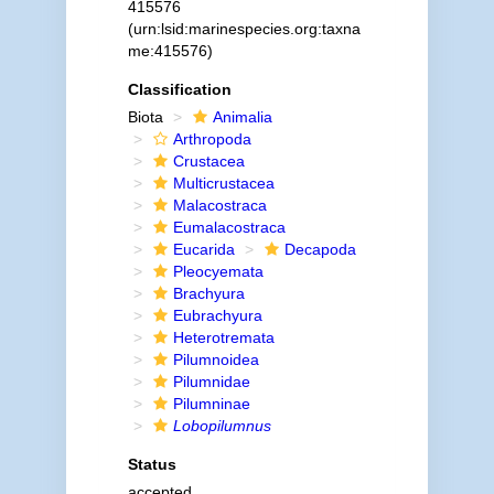
415576
(urn:lsid:marinespecies.org:taxna
me:415576)
Classification
Biota
Animalia
Arthropoda
Crustacea
Multicrustacea
Malacostraca
Eumalacostraca
Eucarida
Decapoda
Pleocyemata
Brachyura
Eubrachyura
Heterotremata
Pilumnoidea
Pilumnidae
Pilumninae
Lobopilumnus
Status
accepted