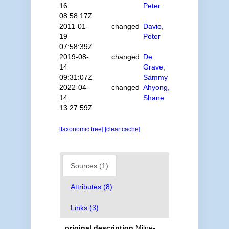
16
Peter
08:58:17Z
2011-01-
changed
Davie,
19
Peter
07:58:39Z
2019-08-
changed
De
14
Grave,
09:31:07Z
Sammy
2022-04-
changed
Ahyong,
14
Shane
13:27:59Z
[taxonomic tree]
[clear cache]
Sources (1)
Attributes (8)
Links (3)
original description
Milne-