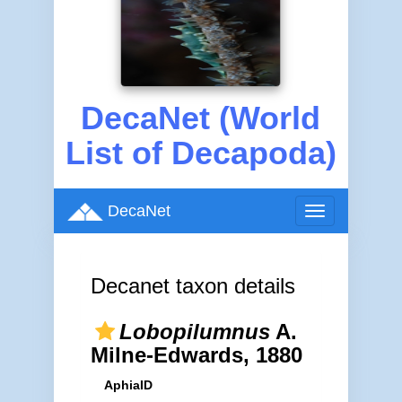
DecaNet (World
List of Decapoda)
DecaNet
Toggle
navigation
Decanet taxon details
Lobopilumnus
A.
Milne-Edwards, 1880
AphiaID