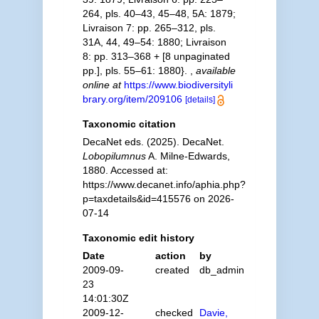
264, pls. 40–43, 45–48, 5A: 1879;
Livraison 7: pp. 265–312, pls.
31A, 44, 49–54: 1880; Livraison
8: pp. 313–368 + [8 unpaginated
pp.], pls. 55–61: 1880}.
,
available
online at
https://www.biodiversityli
brary.org/item/209106
[details]
Taxonomic citation
DecaNet eds. (2025). DecaNet.
Lobopilumnus
A. Milne-Edwards,
1880. Accessed at:
https://www.decanet.info/aphia.php?
p=taxdetails&id=415576 on 2026-
07-14
Taxonomic edit history
Date
action
by
2009-09-
created
db_admin
23
14:01:30Z
2009-12-
checked
Davie,