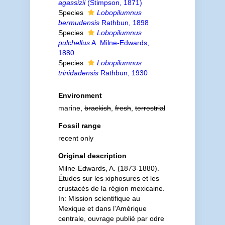
agassizii
(Stimpson, 1871)
Species
Lobopilumnus
bermudensis
Rathbun, 1898
Species
Lobopilumnus
pulchellus
A. Milne-Edwards,
1880
Species
Lobopilumnus
trinidadensis
Rathbun, 1930
Environment
marine,
brackish
,
fresh
,
terrestrial
Fossil range
recent only
Original description
Milne-Edwards, A. (1873-1880).
Études sur les xiphosures et les
crustacés de la région mexicaine.
In: Mission scientifique au
Mexique et dans l'Amérique
centrale, ouvrage publié par odre