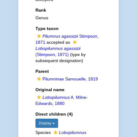
Rank
Genus
Type taxon
Pilumnus agassizii
Stimpson,
1871
accepted as
Lobopilumnus agassizii
(Stimpson, 1871)
(type by
subsequent designation)
Parent
Pilumninae Samouelle, 1819
Original name
Lobopilumnus
A. Milne-
Edwards, 1880
Direct children (4)
Display
Species
Lobopilumnus