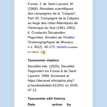
Forest, J; de Saint Laurent, M.
(1968). Résultats scientifiques
des campagnes de la “Calypso”,
Part VII. Campagne de la Calypso
au large des côtes Atlantiques de
l'Amérique du Sud (1961-1962).
6. Crustacés Décapodes:
Pagurides.
Annales de l'Institut
Océanographique de Monaco,
n.s.
45(2): 45-172.
[details]
Available
for editors
Taxonomic citation
DecaNet eds. (2025). DecaNet.
Paguristes iris
Forest & de Saint
Laurent, 1968. Accessed at:
https://decanet.info/aphia.php?
p=taxdetails&id=412261 on 2026-
07-12
Taxonomic edit history
Date
action
by