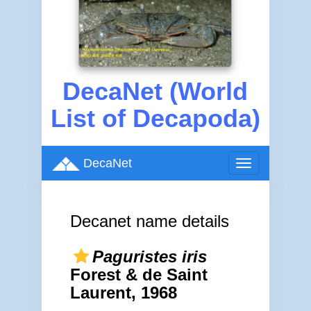
DecaNet (World
List of Decapoda)
DecaNet
Toggle
navigation
Decanet name details
Paguristes iris
Forest & de Saint
Laurent, 1968