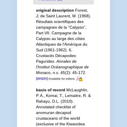
original description
Forest,
J; de Saint Laurent, M. (1968).
Résultats scientifiques des
campagnes de la “Calypso”,
Part VII. Campagne de la
Calypso au large des côtes
Atlantiques de l'Amérique du
Sud (1961-1962). 6.
Crustacés Décapodes:
Pagurides.
Annales de
l'Institut Océanographique de
Monaco, n.s.
45(2): 45-172.
[details]
Available for editors
basis of record
McLaughlin,
P. A., Komai, T., Lemaitre, R. &
Rahayu, D.L. (2010).
Annotated checklist of
anomuran decapod
crustaceans of the world
(exclusive of the Kiwaoidea