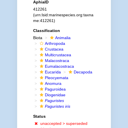
AphiaID
412261
(urn:lsid:marinespecies.org:taxna
me:412261)
Classification
Biota
Animalia
Arthropoda
Crustacea
Multicrustacea
Malacostraca
Eumalacostraca
Eucarida
Decapoda
Pleocyemata
Anomura
Paguroidea
Diogenidae
Paguristes
Paguristes iris
Status
unaccepted >
superseded