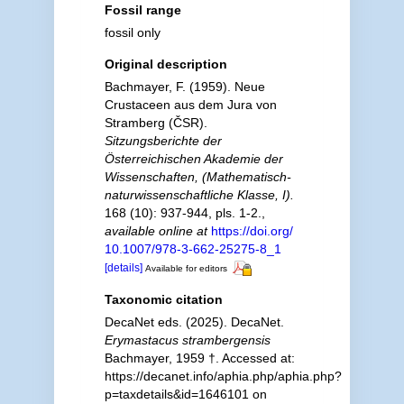
Fossil range
fossil only
Original description
Bachmayer, F. (1959). Neue
Crustaceen aus dem Jura von
Stramberg (ČSR).
Sitzungsberichte der
Österreichischen Akademie der
Wissenschaften, (Mathematisch-
naturwissenschaftliche Klasse, I).
168 (10): 937-944, pls. 1-2.
,
available online at
https://doi.org/
10.1007/978-3-662-25275-8_1
[details]
Available for editors
Taxonomic citation
DecaNet eds. (2025). DecaNet.
Erymastacus strambergensis
Bachmayer, 1959 †. Accessed at:
https://decanet.info/aphia.php/aphia.php?
p=taxdetails&id=1646101 on