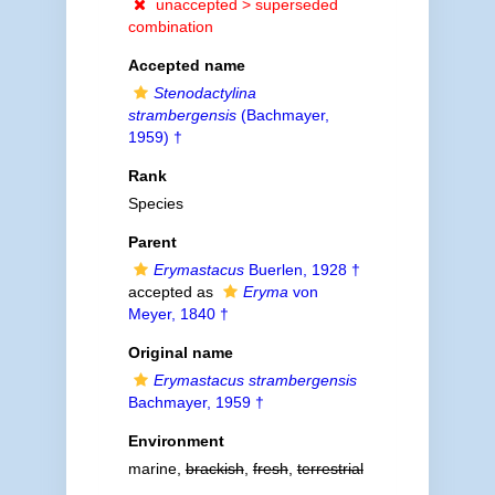
unaccepted >
superseded
combination
Accepted name
Stenodactylina
strambergensis
(Bachmayer,
1959) †
Rank
Species
Parent
Erymastacus
Buerlen, 1928 †
accepted as
Eryma
von
Meyer, 1840 †
Original name
Erymastacus strambergensis
Bachmayer, 1959 †
Environment
marine,
brackish
,
fresh
,
terrestrial