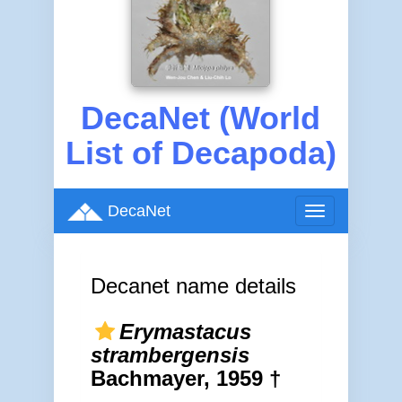
DecaNet (World
List of Decapoda)
DecaNet
Toggle
navigation
Decanet name details
Erymastacus
strambergensis
Bachmayer, 1959 †