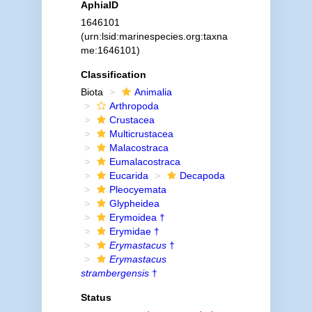
AphiaID
1646101
(urn:lsid:marinespecies.org:taxna
me:1646101)
Classification
Biota
Animalia
Arthropoda
Crustacea
Multicrustacea
Malacostraca
Eumalacostraca
Eucarida
Decapoda
Pleocyemata
Glypheidea
Erymoidea †
Erymidae †
Erymastacus
†
Erymastacus
strambergensis
†
Status