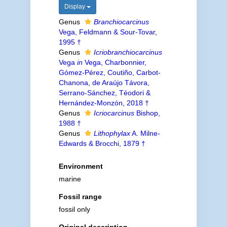
Display
Genus
Branchiocarcinus
Vega, Feldmann & Sour-Tovar,
1995 †
Genus
Icriobranchiocarcinus
Vega
in
Vega, Charbonnier,
Gómez-Pérez, Coutiño, Carbot-
Chanona, de Araújo Távora,
Serrano-Sánchez, Téodori &
Hernández-Monzón, 2018 †
Genus
Icriocarcinus
Bishop,
1988 †
Genus
Lithophylax
A. Milne-
Edwards & Brocchi, 1879 †
Environment
marine
Fossil range
fossil only