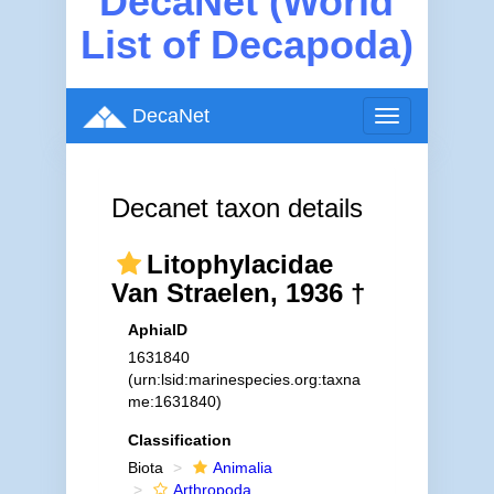
DecaNet (World
List of Decapoda)
DecaNet
Toggle
navigation
Decanet taxon details
Litophylacidae
Van Straelen, 1936 †
AphiaID
1631840
(urn:lsid:marinespecies.org:taxna
me:1631840)
Classification
Biota
Animalia
Arthropoda