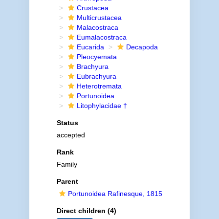
Crustacea
Multicrustacea
Malacostraca
Eumalacostraca
Eucarida
Decapoda
Pleocyemata
Brachyura
Eubrachyura
Heterotremata
Portunoidea
Litophylacidae †
Status
accepted
Rank
Family
Parent
Portunoidea Rafinesque, 1815
Direct children (4)