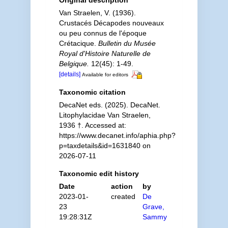
Original description
Van Straelen, V. (1936).
Crustacés Décapodes nouveaux
ou peu connus de l'époque
Crétacique.
Bulletin du Musée
Royal d'Histoire Naturelle de
Belgique.
12(45): 1-49.
[details]
Available for editors
Taxonomic citation
DecaNet eds. (2025). DecaNet.
Litophylacidae Van Straelen,
1936 †. Accessed at:
https://www.decanet.info/aphia.php?
p=taxdetails&id=1631840 on
2026-07-11
Taxonomic edit history
Date
action
by
2023-01-
created
De
23
Grave,
19:28:31Z
Sammy