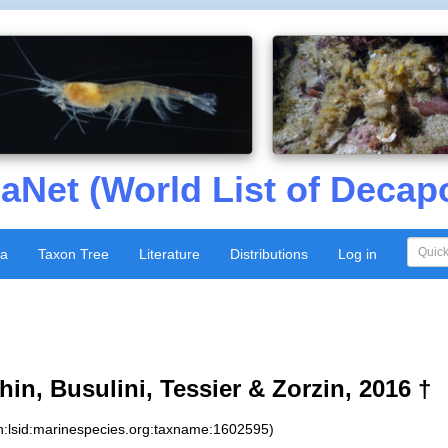
aNet (World List of Decap
xa
Taxon Tree
Literature
Distributions
Log in
in, Busulini, Tessier & Zorzin, 2016 †
n:lsid:marinespecies.org:taxname:1602595)