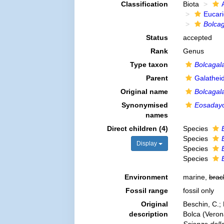
Classification
Biota
Eucar
Bolca
Status
accepted
Rank
Genus
Type taxon
Bolcagala
Parent
Galathei
Original name
Bolcagal
Synonymised
Eosaday
names
Direct children (4)
Species
Species
Display
Species
Species
Environment
marine,
brac
Fossil range
fossil only
Original
Beschin, C.; B
description
Bolca (Verona