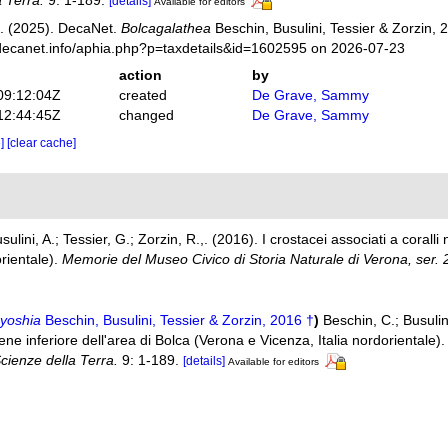
 Terra.
9: 1-189.
[details]
Available for editors
. (2025). DecaNet.
Bolcagalathea
Beschin, Busulini, Tessier & Zorzin, 
decanet.info/aphia.php?p=taxdetails&id=1602595 on 2026-07-23
action
by
09:12:04Z
created
De Grave, Sammy
12:44:45Z
changed
De Grave, Sammy
e]
[clear cache]
ulini, A.; Tessier, G.; Zorzin, R.,. (2016). I crostacei associati a coralli 
rientale).
Memorie del Museo Civico di Storia Naturale di Verona, ser. 
yoshia
Beschin, Busulini, Tessier & Zorzin, 2016 †
)
Beschin, C.; Busulini
ocene inferiore dell'area di Bolca (Verona e Vicenza, Italia nordorientale)
cienze della Terra.
9: 1-189.
[details]
Available for editors