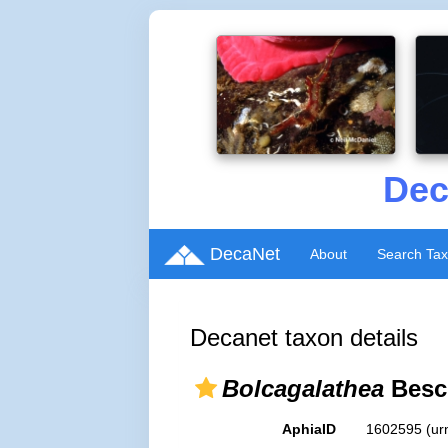
Dec
DecaNet
About
Search Ta
Decanet taxon details
Bolcagalathea
Besch
AphiaID
1602595
(ur