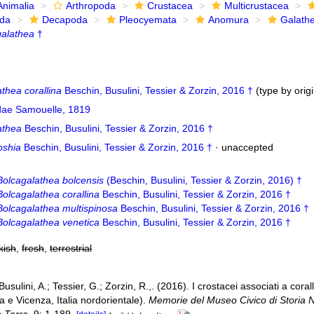
Animalia
Arthropoda
Crustacea
Multicrustacea
ida
Decapoda
Pleocyemata
Anomura
Galath
galathea
†
thea corallina
Beschin, Busulini, Tessier & Zorzin, 2016 †
(type by orig
dae Samouelle, 1819
athea
Beschin, Busulini, Tessier & Zorzin, 2016 †
oshia
Beschin, Busulini, Tessier & Zorzin, 2016 †
·
unaccepted
Bolcagalathea bolcensis
(Beschin, Busulini, Tessier & Zorzin, 2016) †
Bolcagalathea corallina
Beschin, Busulini, Tessier & Zorzin, 2016 †
Bolcagalathea multispinosa
Beschin, Busulini, Tessier & Zorzin, 2016 †
Bolcagalathea venetica
Beschin, Busulini, Tessier & Zorzin, 2016 †
kish
,
fresh
,
terrestrial
usulini, A.; Tessier, G.; Zorzin, R.,. (2016). I crostacei associati a corall
 e Vicenza, Italia nordorientale).
Memorie del Museo Civico di Storia N