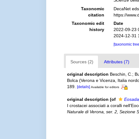
Scienze della
Taxonomic
DecaNet eds
citation
https://www.
Taxonomic edit
Date
history
2022-09-23 
2024-12-31 
[taxonomic tre
Sources (2)
Attributes (7)
original description
Beschin, C.; Bus
Bolca (Verona e Vicenza, Italia nordo
189.
[details]
Available for editors
original description
(of
Eosada
I crostacei associati a coralli nell'E
Naturale di Verona, ser. 2, Sezione S