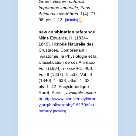
Grand.
Histoire naturelle.
Imprimerie impériale, Paris.
Animaux invertébrés.
1(4): 77-
98, pls. 1-13.
[details]
new combination reference
Milne Edwards, H. (1834–
1840). Histoire Naturelle des
Crustacés, Comprenant l
´Anatomie, la Physiologie et la
Classification de ces Animaux,
Vol I (1834): i–xxxv + 1–468,
Vol. II (1837): 1–532, Vol. III
(1840): 1–638; atlas: 1–32,
pls. 1–42. Encyclopédique
Roret, Paris.
,
available online
at
http://www.biodiversitylibrar
y.org/bibliography/16170#/su
mmary
[details]