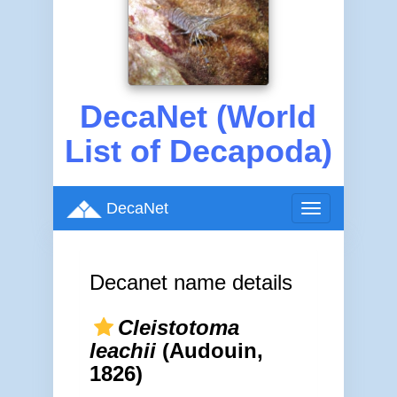
DecaNet (World
List of Decapoda)
DecaNet
Toggle
navigation
Decanet name details
Cleistotoma
leachii
(Audouin,
1826)