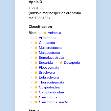
AphiaID
1583138
(urn:lsid:marinespecies.org:taxna
me:1583138)
Classification
Biota
Animalia
Arthropoda
Crustacea
Multicrustacea
Malacostraca
Eumalacostraca
Eucarida
Decapoda
Pleocyemata
Brachyura
Eubrachyura
Thoracotremata
Ocypodoidea
Camptandriidae
Cleistotoma
Cleistotoma leachii
Status