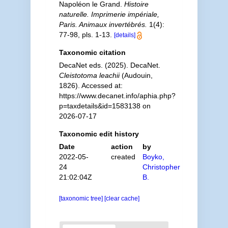
Napoléon le Grand.
Histoire
naturelle. Imprimerie impériale,
Paris. Animaux invertébrés.
1(4):
77-98, pls. 1-13.
[details]
Taxonomic citation
DecaNet eds. (2025). DecaNet.
Cleistotoma leachii
(Audouin,
1826). Accessed at:
https://www.decanet.info/aphia.php?
p=taxdetails&id=1583138 on
2026-07-17
Taxonomic edit history
Date
action
by
2022-05-
created
Boyko,
24
Christopher
21:02:04Z
B.
[taxonomic tree]
[clear cache]