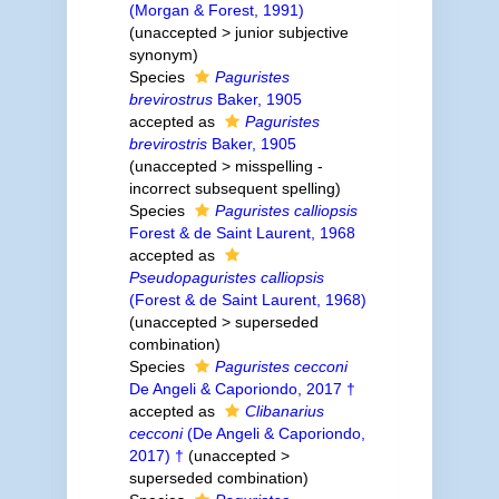
(Morgan & Forest, 1991)
(
unaccepted
>
junior subjective
synonym
)
Species
Paguristes
brevirostrus
Baker, 1905
accepted as
Paguristes
brevirostris
Baker, 1905
(
unaccepted
>
misspelling -
incorrect subsequent spelling
)
Species
Paguristes calliopsis
Forest & de Saint Laurent, 1968
accepted as
Pseudopaguristes calliopsis
(Forest & de Saint Laurent, 1968)
(
unaccepted
>
superseded
combination
)
Species
Paguristes cecconi
De Angeli & Caporiondo, 2017 †
accepted as
Clibanarius
cecconi
(De Angeli & Caporiondo,
2017) †
(
unaccepted
>
superseded combination
)