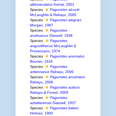
albimaculatus
Komai, 2001
Species
Paguristes alcocki
McLaughlin & Rahayu, 2005
Species
Paguristes alegrias
Morgan, 1987
Species
Paguristes
anahuacus
Glassell, 1938
Species
Paguristes
angustithecus
McLaughlin &
Provenzano, 1974
Species
Paguristes anomalus
Bouvier, 1918
Species
Paguristes
antennarius
Rahayu, 2006
Species
Paguristes arostratus
Rahayu, 2006
Species
Paguristes aulacis
Rahayu & Forest, 2009
Species
Paguristes
aztatlanensis
Glassell, 1937
Species
Paguristes bakeri
Holmes, 1900