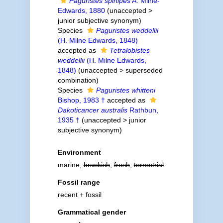
Paguristes spinipes
A. Milne-
Edwards, 1880
(
unaccepted
>
junior subjective synonym
)
Species
Paguristes weddellii
(H. Milne Edwards, 1848)
accepted as
Tetralobistes
weddellii
(H. Milne Edwards,
1848)
(
unaccepted
>
superseded
combination
)
Species
Paguristes whitteni
Bishop, 1983 †
accepted as
Dakoticancer australis
Rathbun,
1935 †
(
unaccepted
>
junior
subjective synonym
)
Environment
marine,
brackish
,
fresh
,
terrestrial
Fossil range
recent + fossil
Grammatical gender