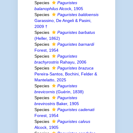
Species
Paguristes
balanophilus
Alcock, 1905
Species
Paguristes baldoensis
Garassino, De Angeli & Pasini,
2009 †
Species
Paguristes barbatus
(Heller, 1862)
Species
Paguristes barnardi
Forest, 1954
Species
Paguristes
brachyrostris
Rahayu, 2006
Species
Paguristes brazuca
Pereira-Santos, Bochini, Felder &
Mantelatto, 2025
Species
Paguristes
brevicornis
(Guérin, 1838)
Species
Paguristes
brevirostris
Baker, 1905
Species
Paguristes cadenati
Forest, 1954
Species
Paguristes calvus
Alcock, 1905