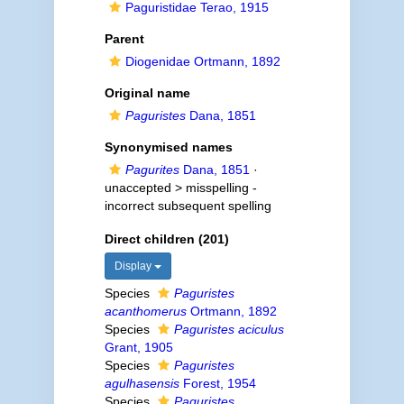
Paguristidae Terao, 1915
Parent
Diogenidae Ortmann, 1892
Original name
Paguristes
Dana, 1851
Synonymised names
Pagurites
Dana, 1851
·
unaccepted >
misspelling -
incorrect subsequent spelling
Direct children (201)
Display
Species
Paguristes
acanthomerus
Ortmann, 1892
Species
Paguristes aciculus
Grant, 1905
Species
Paguristes
agulhasensis
Forest, 1954
Species
Paguristes