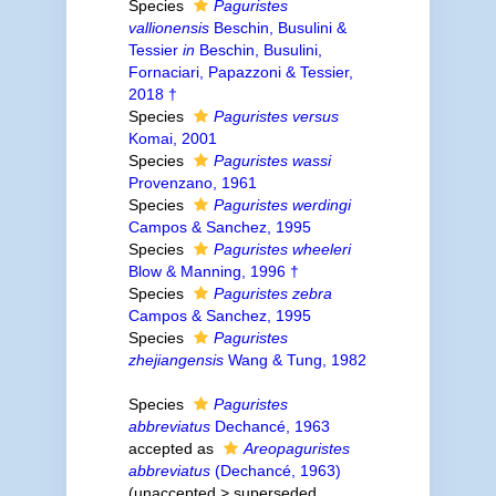
Species
Paguristes
vallionensis
Beschin, Busulini &
Tessier
in
Beschin, Busulini,
Fornaciari, Papazzoni & Tessier,
2018 †
Species
Paguristes versus
Komai, 2001
Species
Paguristes wassi
Provenzano, 1961
Species
Paguristes werdingi
Campos & Sanchez, 1995
Species
Paguristes wheeleri
Blow & Manning, 1996 †
Species
Paguristes zebra
Campos & Sanchez, 1995
Species
Paguristes
zhejiangensis
Wang & Tung, 1982
Species
Paguristes
abbreviatus
Dechancé, 1963
accepted as
Areopaguristes
abbreviatus
(Dechancé, 1963)
(
unaccepted
>
superseded