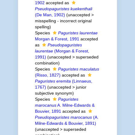
1902
accepted as
Pseudopaguristes kuekenthali
(De Man, 1902)
(
unaccepted
>
misspelling - incorrect original
spelling
)
Species
Paguristes laurentae
Morgan & Forest, 1991
accepted
as
Pseudopaguristes
laurentae
(Morgan & Forest,
1991)
(
unaccepted
>
superseded
combination
)
Species
Paguristes maculatus
(Risso, 1827)
accepted as
Paguristes eremita
(Linnaeus,
1767)
(
unaccepted
>
junior
subjective synonym
)
Species
Paguristes
marocanus
A. Milne-Edwards &
Bouvier, 1891
accepted as
Pseudopaguristes marocanus
(A.
Milne-Edwards & Bouvier, 1891)
(
unaccepted
>
superseded