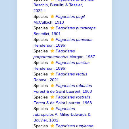
Beschin, Busulini & Tessier,
2022 †
Species
Paguristes pugil
McCulloch, 1913
Species
Paguristes puncticeps
Benedict, 1901
Species
Paguristes puniceus
Henderson, 1896
Species
Paguristes
purpureantennatus
Morgan, 1987
Species
Paguristes pusillus
Henderson, 1896
Species
Paguristes rectus
Rahayu, 2021
Species
Paguristes robustus
Forest & de Saint Laurent, 1968
Species
Paguristes rostralis
Forest & de Saint Laurent, 1968
Species
Paguristes
rubropictus
A. Milne-Edwards &
Bouvier, 1892
Species
Paguristes runyanae