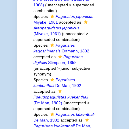
1968)
(
unaccepted
>
superseded
combination
)
Species
Paguristes japonicus
Miyake, 1961
accepted as
Areopaguristes japonicus
(Miyake, 1961)
(
unaccepted
>
superseded combination
)
Species
Paguristes
kagoshimensis
Ortmann, 1892
accepted as
Paguristes
digitalis
Stimpson, 1858
(
unaccepted
>
junior subjective
synonym
)
Species
Paguristes
kuekenthali
De Man, 1902
accepted as
Pseudopaguristes kuekenthali
(De Man, 1902)
(
unaccepted
>
superseded combination
)
Species
Paguristes kükenthali
De Man, 1902
accepted as
Paguristes kuekenthali
De Man,