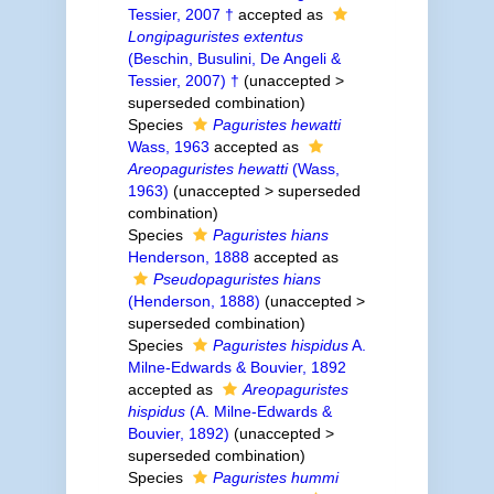
Tessier, 2007 †
accepted as
Longipaguristes extentus
(Beschin, Busulini, De Angeli &
Tessier, 2007) †
(
unaccepted
>
superseded combination
)
Species
Paguristes hewatti
Wass, 1963
accepted as
Areopaguristes hewatti
(Wass,
1963)
(
unaccepted
>
superseded
combination
)
Species
Paguristes hians
Henderson, 1888
accepted as
Pseudopaguristes hians
(Henderson, 1888)
(
unaccepted
>
superseded combination
)
Species
Paguristes hispidus
A.
Milne-Edwards & Bouvier, 1892
accepted as
Areopaguristes
hispidus
(A. Milne-Edwards &
Bouvier, 1892)
(
unaccepted
>
superseded combination
)
Species
Paguristes hummi