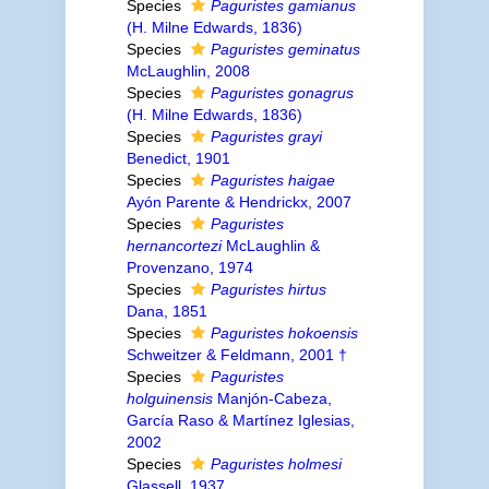
Species
Paguristes gamianus
(H. Milne Edwards, 1836)
Species
Paguristes geminatus
McLaughlin, 2008
Species
Paguristes gonagrus
(H. Milne Edwards, 1836)
Species
Paguristes grayi
Benedict, 1901
Species
Paguristes haigae
Ayón Parente & Hendrickx, 2007
Species
Paguristes
hernancortezi
McLaughlin &
Provenzano, 1974
Species
Paguristes hirtus
Dana, 1851
Species
Paguristes hokoensis
Schweitzer & Feldmann, 2001 †
Species
Paguristes
holguinensis
Manjón-Cabeza,
García Raso & Martínez Iglesias,
2002
Species
Paguristes holmesi
Glassell, 1937