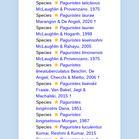
Species
Paguristes laticlavus
McLaughlin & Provenzano, 1975
Species
Paguristes laurae
Marangon & De Angeli, 2020 †
Species
Paguristes lauriei
McLaughlin & Hogarth, 1998
Species
Paguristes lewinsohni
McLaughlin & Rahayu, 2005
Species
Paguristes limonensis
McLaughlin & Provenzano, 1975
Species
Paguristes
lineatuberculatus
Beschin, De
Angeli, Checchi & Mietto, 2006 †
Species
Paguristes liwinskii
Fraaie, Van Bakel, Jagt &
Machalski, 2015 †
Species
Paguristes
longirostris
Dana, 1851
Species
Paguristes
longisetosus
Morgan, 1987
Species
Paguristes luculentus
Komai, Reshmi & Kumar, 2015