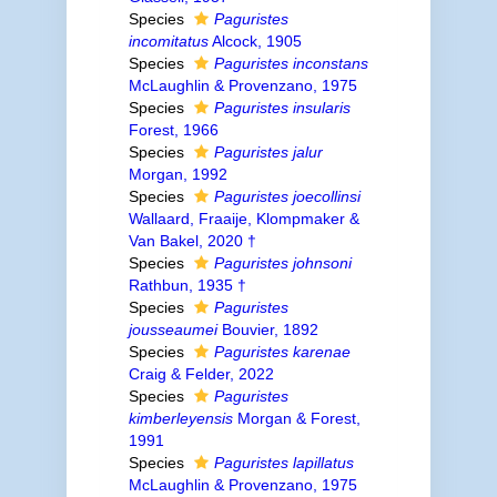
Species
Paguristes
incomitatus
Alcock, 1905
Species
Paguristes inconstans
McLaughlin & Provenzano, 1975
Species
Paguristes insularis
Forest, 1966
Species
Paguristes jalur
Morgan, 1992
Species
Paguristes joecollinsi
Wallaard, Fraaije, Klompmaker &
Van Bakel, 2020 †
Species
Paguristes johnsoni
Rathbun, 1935 †
Species
Paguristes
jousseaumei
Bouvier, 1892
Species
Paguristes karenae
Craig & Felder, 2022
Species
Paguristes
kimberleyensis
Morgan & Forest,
1991
Species
Paguristes lapillatus
McLaughlin & Provenzano, 1975