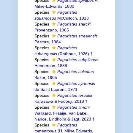
Species
Paguristes spinipes
A.
Milne-Edwards, 1880
Species
Paguristes
squamosus
McCulloch, 1913
Species
Paguristes starcki
Provenzano, 1965
Species
Paguristes streaensis
Pastore, 1984
Species
Paguristes
subaequalis
(Rathbun, 1926) †
Species
Paguristes subpilosus
Henderson, 1888
Species
Paguristes sulcatus
Baker, 1905
Species
Paguristes syrtensis
de Saint Laurent, 1971
Species
Paguristes teruakii
Karasawa & Fudouji, 2018 †
Species
Paguristes timoni
Wallaard, Fraaije, Van Bakel,
Nance, Lindholm & Jagt, 2023 †
Species
Paguristes
tomentosus
(H. Milne Edwards,