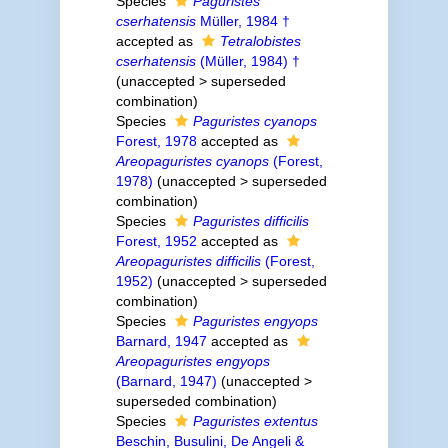
Species
Paguristes
cserhatensis
Müller, 1984 †
accepted as
Tetralobistes
cserhatensis
(Müller, 1984) †
(
unaccepted
>
superseded
combination
)
Species
Paguristes cyanops
Forest, 1978
accepted as
Areopaguristes cyanops
(Forest,
1978)
(
unaccepted
>
superseded
combination
)
Species
Paguristes difficilis
Forest, 1952
accepted as
Areopaguristes difficilis
(Forest,
1952)
(
unaccepted
>
superseded
combination
)
Species
Paguristes engyops
Barnard, 1947
accepted as
Areopaguristes engyops
(Barnard, 1947)
(
unaccepted
>
superseded combination
)
Species
Paguristes extentus
Beschin, Busulini, De Angeli &