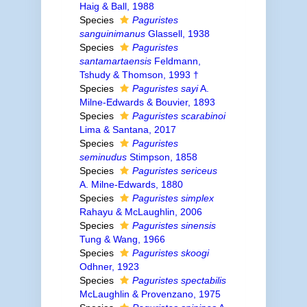
Haig & Ball, 1988
Species
Paguristes
sanguinimanus
Glassell, 1938
Species
Paguristes
santamartaensis
Feldmann,
Tshudy & Thomson, 1993 †
Species
Paguristes sayi
A.
Milne-Edwards & Bouvier, 1893
Species
Paguristes scarabinoi
Lima & Santana, 2017
Species
Paguristes
seminudus
Stimpson, 1858
Species
Paguristes sericeus
A. Milne-Edwards, 1880
Species
Paguristes simplex
Rahayu & McLaughlin, 2006
Species
Paguristes sinensis
Tung & Wang, 1966
Species
Paguristes skoogi
Odhner, 1923
Species
Paguristes spectabilis
McLaughlin & Provenzano, 1975