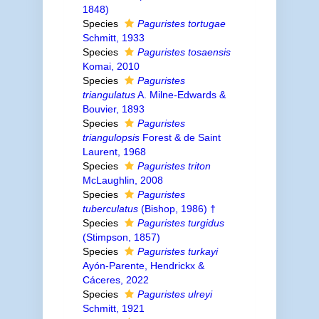
1848)
Species
Paguristes tortugae
Schmitt, 1933
Species
Paguristes tosaensis
Komai, 2010
Species
Paguristes
triangulatus
A. Milne-Edwards &
Bouvier, 1893
Species
Paguristes
triangulopsis
Forest & de Saint
Laurent, 1968
Species
Paguristes triton
McLaughlin, 2008
Species
Paguristes
tuberculatus
(Bishop, 1986) †
Species
Paguristes turgidus
(Stimpson, 1857)
Species
Paguristes turkayi
Ayón-Parente, Hendrickx &
Cáceres, 2022
Species
Paguristes ulreyi
Schmitt, 1921