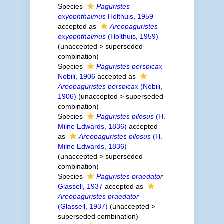
Species
Paguristes
oxyophthalmus
Holthuis, 1959
accepted as
Areopaguristes
oxyophthalmus
(Holthuis, 1959)
(
unaccepted
>
superseded
combination
)
Species
Paguristes perspicax
Nobili, 1906
accepted as
Areopaguristes perspicax
(Nobili,
1906)
(
unaccepted
>
superseded
combination
)
Species
Paguristes pilosus
(H.
Milne Edwards, 1836)
accepted
as
Areopaguristes pilosus
(H.
Milne Edwards, 1836)
(
unaccepted
>
superseded
combination
)
Species
Paguristes praedator
Glassell, 1937
accepted as
Areopaguristes praedator
(Glassell, 1937)
(
unaccepted
>
superseded combination
)