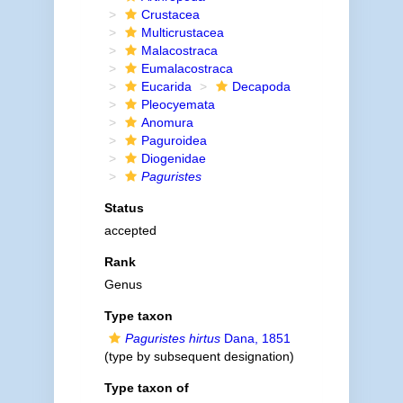
Crustacea
Multicrustacea
Malacostraca
Eumalacostraca
Eucarida
Decapoda
Pleocyemata
Anomura
Paguroidea
Diogenidae
Paguristes
Status
accepted
Rank
Genus
Type taxon
Paguristes hirtus
Dana, 1851
(type by subsequent designation)
Type taxon of