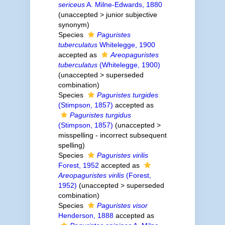
sericeus
A. Milne-Edwards, 1880
(
unaccepted
>
junior subjective
synonym
)
Species
Paguristes
tuberculatus
Whitelegge, 1900
accepted as
Areopaguristes
tuberculatus
(Whitelegge, 1900)
(
unaccepted
>
superseded
combination
)
Species
Paguristes turgides
(Stimpson, 1857)
accepted as
Paguristes turgidus
(Stimpson, 1857)
(
unaccepted
>
misspelling - incorrect subsequent
spelling
)
Species
Paguristes virilis
Forest, 1952
accepted as
Areopaguristes virilis
(Forest,
1952)
(
unaccepted
>
superseded
combination
)
Species
Paguristes visor
Henderson, 1888
accepted as