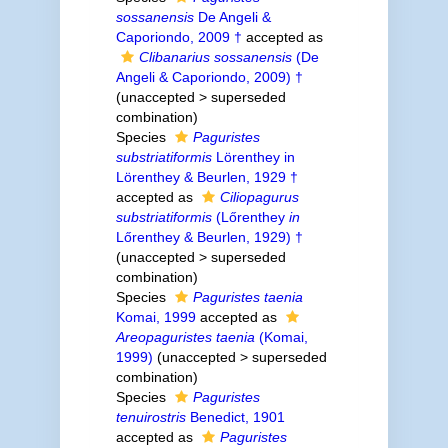
sossanensis
De Angeli &
Caporiondo, 2009 †
accepted as
Clibanarius sossanensis
(De
Angeli & Caporiondo, 2009) †
(
unaccepted
>
superseded
combination
)
Species
Paguristes
substriatiformis
Lörenthey in
Lörenthey & Beurlen, 1929 †
accepted as
Ciliopagurus
substriatiformis
(Lőrenthey
in
Lőrenthey & Beurlen, 1929) †
(
unaccepted
>
superseded
combination
)
Species
Paguristes taenia
Komai, 1999
accepted as
Areopaguristes taenia
(Komai,
1999)
(
unaccepted
>
superseded
combination
)
Species
Paguristes
tenuirostris
Benedict, 1901
accepted as
Paguristes