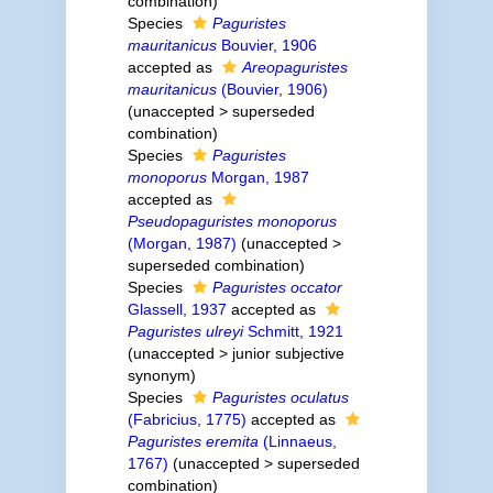
combination
)
Species
Paguristes
mauritanicus
Bouvier, 1906
accepted as
Areopaguristes
mauritanicus
(Bouvier, 1906)
(
unaccepted
>
superseded
combination
)
Species
Paguristes
monoporus
Morgan, 1987
accepted as
Pseudopaguristes monoporus
(Morgan, 1987)
(
unaccepted
>
superseded combination
)
Species
Paguristes occator
Glassell, 1937
accepted as
Paguristes ulreyi
Schmitt, 1921
(
unaccepted
>
junior subjective
synonym
)
Species
Paguristes oculatus
(Fabricius, 1775)
accepted as
Paguristes eremita
(Linnaeus,
1767)
(
unaccepted
>
superseded
combination
)