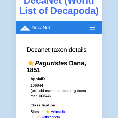
DecaNet (World
List of Decapoda)
DecaNet
Toggle
navigation
Decanet taxon details
Paguristes
Dana,
1851
AphiaID
106844
(urn:lsid:marinespecies.org:taxna
me:106844)
Classification
Biota
Animalia
Arthropoda