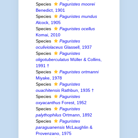
Species
Paguristes moorei
Benedict, 1901
Species
Paguristes mundus
Alcock, 1905
Species
Paguristes ocellus
Komai, 2010
Species
Paguristes
oculiviolaceus
Glassell, 1937
Species
Paguristes
oligotuberculatus
Müller & Collins,
1991 †
Species
Paguristes ortmanni
Miyake, 1978
Species
Paguristes
ouachitensis
Rathbun, 1935 †
Species
Paguristes
oxyacanthus
Forest, 1952
Species
Paguristes
palythophilus
Ortmann, 1892
Species
Paguristes
paraguanensis
McLaughlin &
Provenzano, 1975