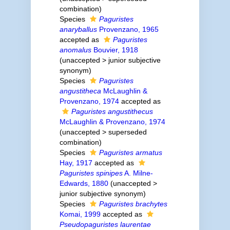
combination
)
Species
Paguristes
anaryballus
Provenzano, 1965
accepted as
Paguristes
anomalus
Bouvier, 1918
(
unaccepted
>
junior subjective
synonym
)
Species
Paguristes
angustitheca
McLaughlin &
Provenzano, 1974
accepted as
Paguristes angustithecus
McLaughlin & Provenzano, 1974
(
unaccepted
>
superseded
combination
)
Species
Paguristes armatus
Hay, 1917
accepted as
Paguristes spinipes
A. Milne-
Edwards, 1880
(
unaccepted
>
junior subjective synonym
)
Species
Paguristes brachytes
Komai, 1999
accepted as
Pseudopaguristes laurentae