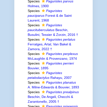
Species
Paguristes parvus
Holmes, 1900
Species
Paguristes
pauciparus
Forest & de Saint
Laurent, 1968
Species
Paguristes
paucituberculatus
Beschin,
Busulini, Tessier & Zorzin, 2016 †
Species
Paguristes perlatus
Ferratges, Artal, Van Bakel &
Zamora, 2022 †
Species
Paguristes perplexus
McLaughlin & Provenzano, 1974
Species
Paguristes perrieri
Bouvier, 1895
Species
Paguristes
petalodactylus
Rahayu, 2007
Species
Paguristes planatus
A. Milne-Edwards & Bouvier, 1893
Species
Paguristes prealpinus
Beschin, De Angeli, Checchi &
Zarantonello, 2005 †
Species
Paguristes priarensis