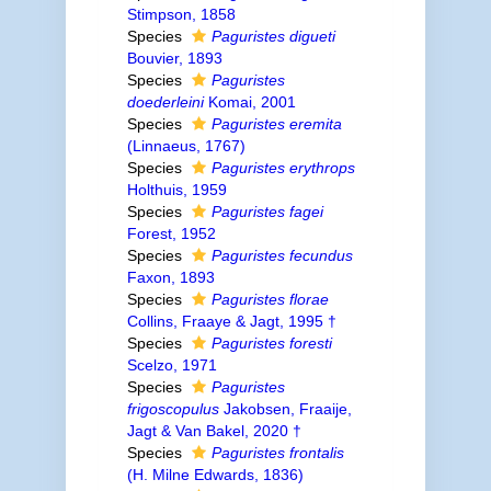
Stimpson, 1858
Species
Paguristes digueti
Bouvier, 1893
Species
Paguristes
doederleini
Komai, 2001
Species
Paguristes eremita
(Linnaeus, 1767)
Species
Paguristes erythrops
Holthuis, 1959
Species
Paguristes fagei
Forest, 1952
Species
Paguristes fecundus
Faxon, 1893
Species
Paguristes florae
Collins, Fraaye & Jagt, 1995 †
Species
Paguristes foresti
Scelzo, 1971
Species
Paguristes
frigoscopulus
Jakobsen, Fraaije,
Jagt & Van Bakel, 2020 †
Species
Paguristes frontalis
(H. Milne Edwards, 1836)