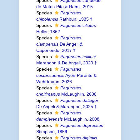
Species
Paguristes candelae
de Matos-Pita & Ramil, 2015
Species
Paguristes
chipolensis
Rathbun, 1935 †
Species
Paguristes ciliatus
Heller, 1862
Species
Paguristes
clampensis
De Angeli &
Caporiondo, 2017 †
Species
Paguristes collinsi
Marangon & De Angeli, 2020 †
Species
Paguristes
costaricaensis
Ayón-Parente &
Wehrtmann, 2026
Species
Paguristes
crinitimanus
McLaughlin, 2008
Species
Paguristes dallagoi
De Angeli & Marangon, 2025 †
Species
Paguristes
dampierensis
McLaughlin, 2008
Species
Paguristes depressus
Stimpson, 1859
Species
Paguristes digitalis