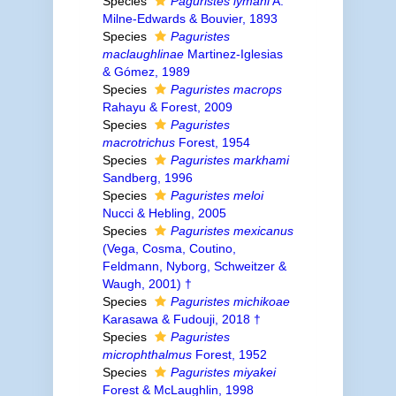
Species
Paguristes lymani
A.
Milne-Edwards & Bouvier, 1893
Species
Paguristes
maclaughlinae
Martinez-Iglesias
& Gómez, 1989
Species
Paguristes macrops
Rahayu & Forest, 2009
Species
Paguristes
macrotrichus
Forest, 1954
Species
Paguristes markhami
Sandberg, 1996
Species
Paguristes meloi
Nucci & Hebling, 2005
Species
Paguristes mexicanus
(Vega, Cosma, Coutino,
Feldmann, Nyborg, Schweitzer &
Waugh, 2001) †
Species
Paguristes michikoae
Karasawa & Fudouji, 2018 †
Species
Paguristes
microphthalmus
Forest, 1952
Species
Paguristes miyakei
Forest & McLaughlin, 1998