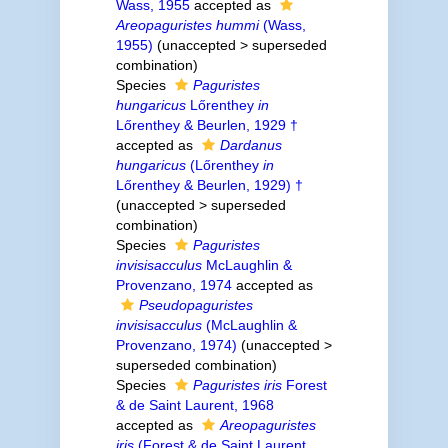
Wass, 1955
accepted as
Areopaguristes hummi
(Wass,
1955)
(
unaccepted
>
superseded
combination
)
Species
Paguristes
hungaricus
Lőrenthey
in
Lőrenthey & Beurlen, 1929 †
accepted as
Dardanus
hungaricus
(Lőrenthey
in
Lőrenthey & Beurlen, 1929) †
(
unaccepted
>
superseded
combination
)
Species
Paguristes
invisisacculus
McLaughlin &
Provenzano, 1974
accepted as
Pseudopaguristes
invisisacculus
(McLaughlin &
Provenzano, 1974)
(
unaccepted
>
superseded combination
)
Species
Paguristes iris
Forest
& de Saint Laurent, 1968
accepted as
Areopaguristes
iris
(Forest & de Saint Laurent,