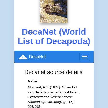
DecaNet (World
List of Decapoda)
DecaNet
Toggle
navigation
Decanet source details
Name
Maitland, R.T. (1874). Naam lijst
van Nederlandsche Schaaldieren.
Tijdschrift der Nederlandsche
Dierkundige Vereeniging.
1(3):
228-269.